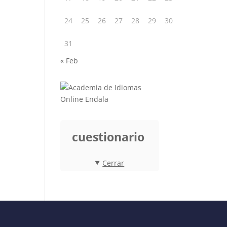
24
25
26
27
28
29
30
31
« Feb
cuestionario
Cerrar