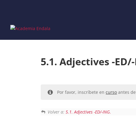
Skip
to
content
5.1. Adjectives -ED/
Por favor, inscríbete en
curso
antes de 
Volver a:
5.1. Adjectives -ED/-ING.