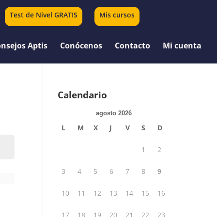
Test de Nivel GRATIS
Mis cursos
0 elementos
nsejos Aptis
Conócenos
Contacto
Mi cuenta
Calendario
agosto 2026
L
M
X
J
V
S
D
1
2
3
4
5
6
7
8
9
10
11
12
13
14
15
16
17
18
19
20
21
22
23