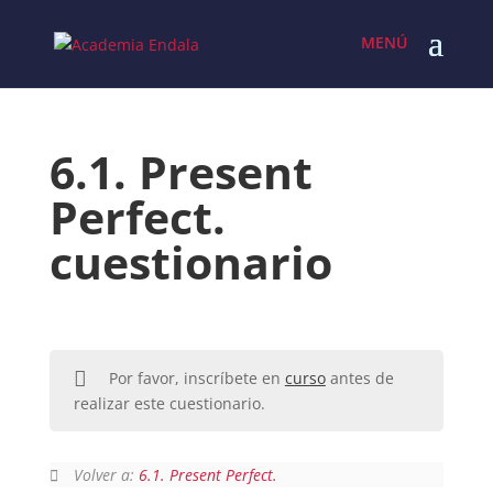
Skip
to
content
6.1. Present
Perfect.
cuestionario
Por favor, inscríbete en
curso
antes de
realizar este cuestionario.
Volver a:
6.1. Present Perfect.