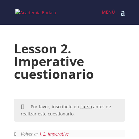
Skip
to
content
Lesson 2.
Imperative
cuestionario
Por favor, inscríbete en
curso
antes de
realizar este cuestionario.
Volver a:
1.2. Imperative