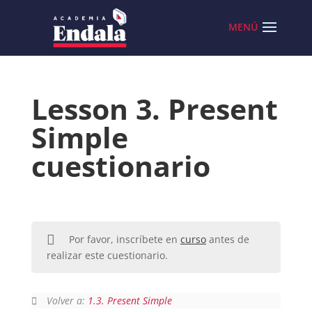
Skip
to
content
Lesson 3. Present
Simple
cuestionario
Por favor, inscríbete en
curso
antes de
realizar este cuestionario.
Volver a:
1.3. Present Simple