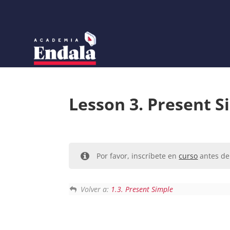
Skip
to
content
Lesson 3. Present S
Por favor, inscríbete en
curso
antes de 
Volver a:
1.3. Present Simple