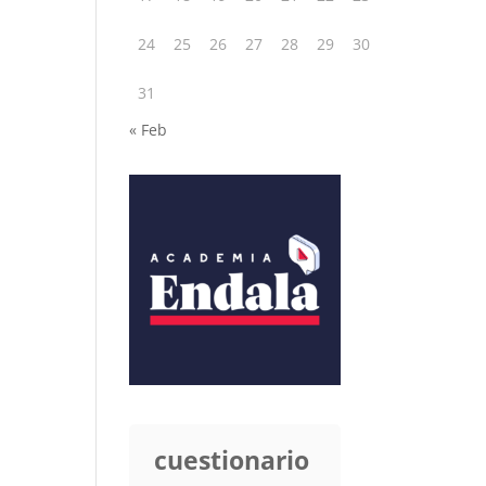
24
25
26
27
28
29
30
31
« Feb
cuestionario