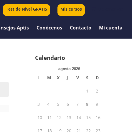
Test de Nivel GRATIS
Mis cursos
0 elementos
nsejos Aptis
Conócenos
Contacto
Mi cuenta
Calendario
agosto 2026
L
M
X
J
V
S
D
1
2
3
4
5
6
7
8
9
10
11
12
13
14
15
16
17
18
19
20
21
22
23