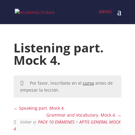
Skip
to
content
Listening part.
Mock 4.
Por favor, inscríbete en el
curso
antes de
empezar la lección.
Speaking part. Mock 4.
Grammar and Vocabulary. Mock 4.
Volver a:
PACK 10 EXÁMENES
>
APTIS GENERAL MOCK
4