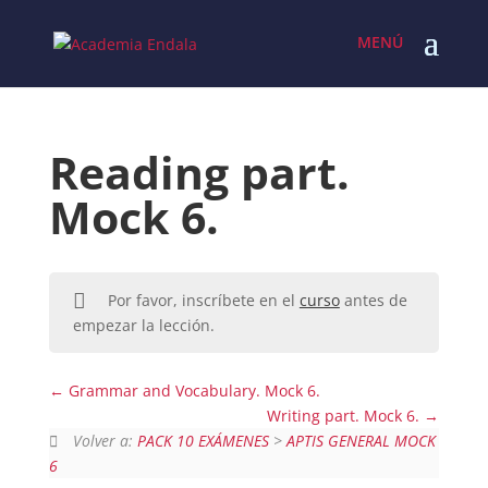
Skip
to
content
Reading part.
Mock 6.
Por favor, inscríbete en el
curso
antes de
empezar la lección.
Grammar and Vocabulary. Mock 6.
Writing part. Mock 6.
Volver a:
PACK 10 EXÁMENES
>
APTIS GENERAL MOCK
6