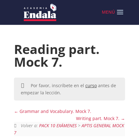
Skip
to
content
Reading part.
Mock 7.
Por favor, inscríbete en el
curso
antes de
empezar la lección.
Grammar and Vocabulary. Mock 7.
Writing part. Mock 7.
Volver a:
PACK 10 EXÁMENES
>
APTIS GENERAL MOCK
7