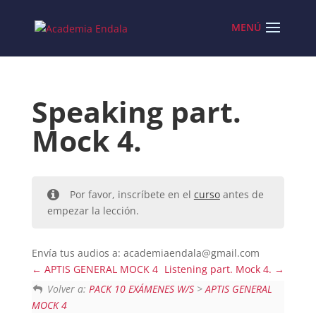
Skip
to
content
Speaking part.
Mock 4.
Por favor, inscríbete en el
curso
antes de
empezar la lección.
Envía tus audios a: academiaendala@gmail.com
APTIS GENERAL MOCK 4
Listening part. Mock 4.
Volver a:
PACK 10 EXÁMENES W/S
>
APTIS GENERAL
MOCK 4