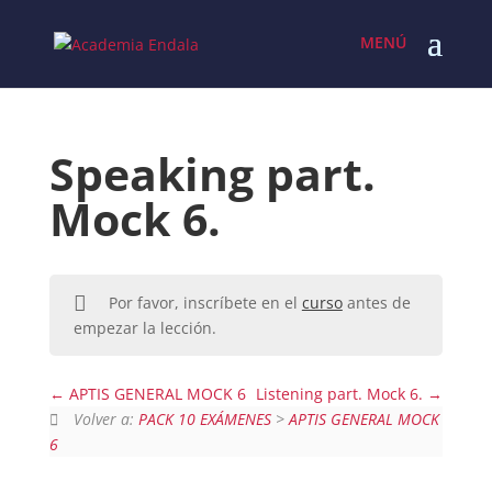
Skip
to
content
Speaking part.
Mock 6.
Por favor, inscríbete en el
curso
antes de
empezar la lección.
APTIS GENERAL MOCK 6
Listening part. Mock 6.
Volver a:
PACK 10 EXÁMENES
>
APTIS GENERAL MOCK
6