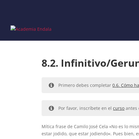
Skip
to
content
8.2. Infinitivo/Geru
Primero debes completar
0.6. Cómo ha
Por favor, inscríbete en el
curso
antes 
Mítica frase de Camilo José Cela «No es lo mi
estar jodido, que estar jodiendo«. Pues bien, e