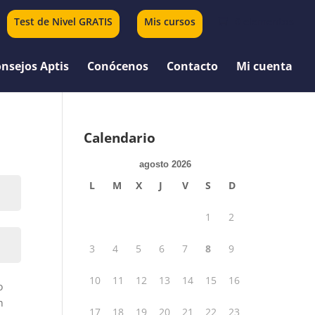
Test de Nivel GRATIS
Mis cursos
0 elementos
nsejos Aptis
Conócenos
Contacto
Mi cuenta
Calendario
agosto 2026
L
M
X
J
V
S
D
1
2
3
4
5
6
7
8
9
10
11
12
13
14
15
16
o
n
17
18
19
20
21
22
23