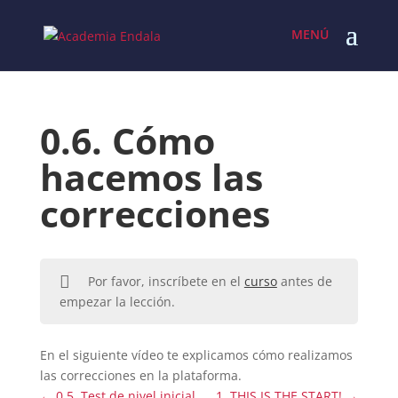
Skip
to
content
0.6. Cómo
hacemos las
correcciones
Por favor, inscríbete en el
curso
antes de
empezar la lección.
En el siguiente vídeo te explicamos cómo realizamos
las correcciones en la plataforma.
0.5. Test de nivel inicial
1. THIS IS THE START!