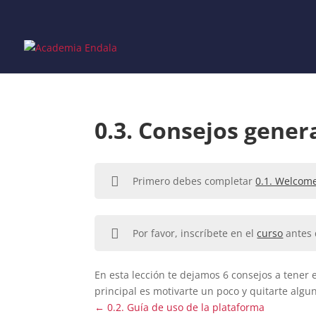
Skip
to
content
0.3. Consejos gener
Primero debes completar
0.1. Welcome
Por favor, inscríbete en el
curso
antes 
En esta lección te dejamos 6 consejos a tener
principal es motivarte un poco y quitarte algun
0.2. Guía de uso de la plataforma