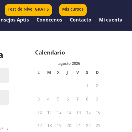
Test de Nivel GRATIS
Mis cursos
0 elementos
nsejos Aptis
Conócenos
Contacto
Mi cuenta
a
Calendario
agosto 2026
L
M
X
J
V
S
D
1
2
3
4
5
6
7
8
9
10
11
12
13
14
15
16
a
17
18
19
20
21
22
23
tis