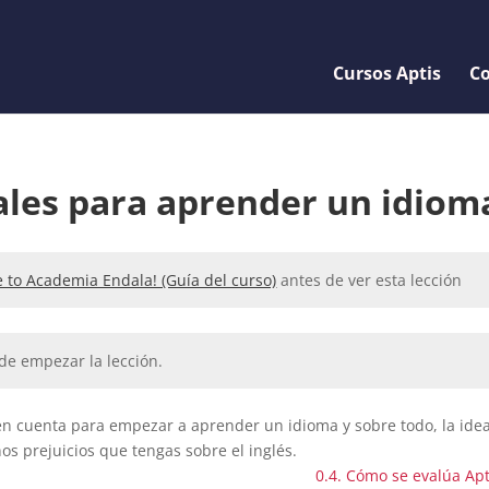
Cursos Aptis
Co
ales para aprender un idiom
 to Academia Endala! (Guía del curso)
antes de ver esta lección
de empezar la lección.
 en cuenta para empezar a aprender un idioma y sobre todo, la ide
os prejuicios que tengas sobre el inglés.
0.4. Cómo se evalúa Ap