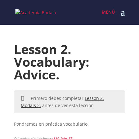
Skip
to
content
Lesson 2.
Vocabulary:
Advice.
Primero debes completar
Lesson 2.
Modals 2.
antes de ver esta lección
Pondremos en práctica vocabulario.
Etiquetas de lecciones:
Módulo 17.