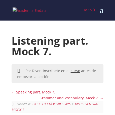
Skip
to
content
Listening part.
Mock 7.
Por favor, inscríbete en el
curso
antes de
empezar la lección.
Speaking part. Mock 7.
Grammar and Vocabulary. Mock 7.
Volver a:
PACK 10 EXÁMENES W/S
>
APTIS GENERAL
MOCK 7