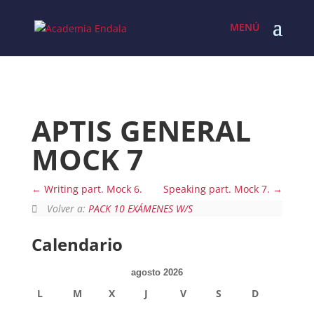
Skip
to
content
APTIS GENERAL
MOCK 7
Writing part. Mock 6.
Speaking part. Mock 7.
Volver a:
PACK 10 EXÁMENES W/S
Calendario
agosto 2026
L
M
X
J
V
S
D