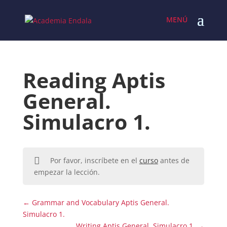
Skip
to
content
Reading Aptis
General.
Simulacro 1.
Por favor, inscríbete en el
curso
antes de
empezar la lección.
Grammar and Vocabulary Aptis General.
Simulacro 1.
Writing Aptis General. Simulacro 1.