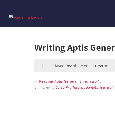
Skip
to
content
Writing Aptis Gener
Por favor, inscríbete en el
curso
antes 
Reading Aptis General. Simulacro 1.
Volver a:
Curso Pro Tutorizado Aptis General