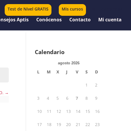
Test de Nivel GRATIS
Mis cursos
0 elementos
nsejos Aptis
Conócenos
Contacto
Mi cuenta
Calendario
agosto 2026
L
M
X
J
V
S
D
1
2
SO.
3
4
5
6
7
8
9
10
11
12
13
14
15
16
17
18
19
20
21
22
23