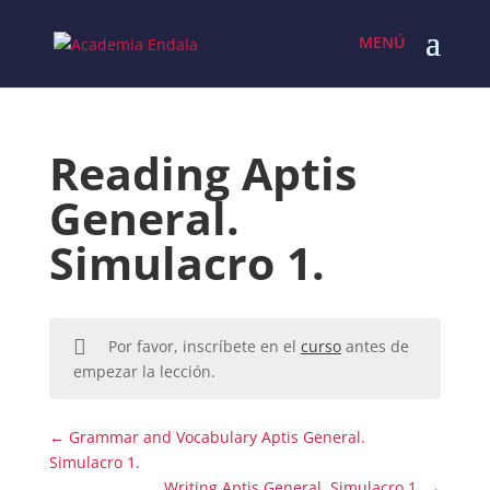
Skip
to
content
Reading Aptis
General.
Simulacro 1.
Por favor, inscríbete en el
curso
antes de
empezar la lección.
Grammar and Vocabulary Aptis General.
Simulacro 1.
Writing Aptis General. Simulacro 1.