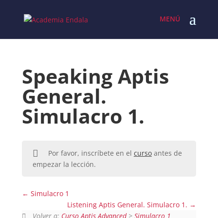
Skip
to
content
Speaking Aptis
General.
Simulacro 1.
Por favor, inscríbete en el
curso
antes de
empezar la lección.
Simulacro 1
Listening Aptis General. Simulacro 1.
Volver a:
Curso Aptis Advanced
>
Simulacro 1