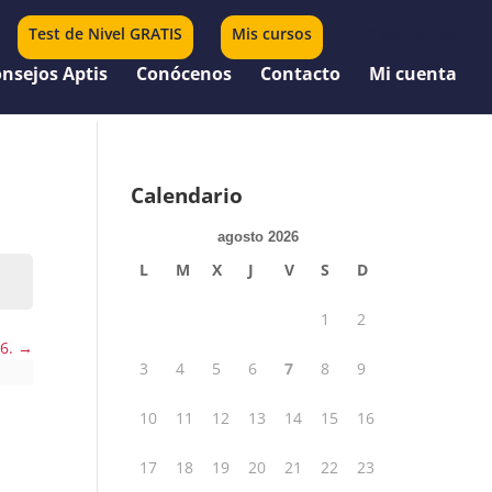
Test de Nivel GRATIS
Mis cursos
0 elementos
nsejos Aptis
Conócenos
Contacto
Mi cuenta
Calendario
agosto 2026
L
M
X
J
V
S
D
1
2
 6.
3
4
5
6
7
8
9
10
11
12
13
14
15
16
17
18
19
20
21
22
23