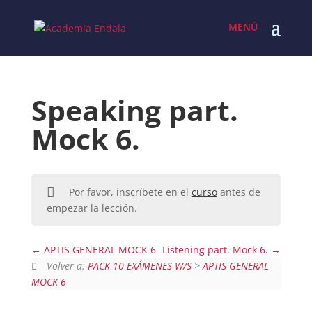
Skip
to
content
Speaking part.
Mock 6.
Por favor, inscríbete en el
curso
antes de
empezar la lección.
APTIS GENERAL MOCK 6
Listening part. Mock 6.
Volver a:
PACK 10 EXÁMENES W/S
>
APTIS GENERAL
MOCK 6