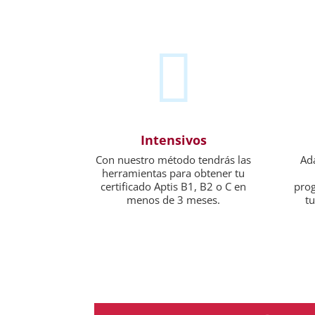

Intensivos
Con nuestro método tendrás las
Ada
herramientas para obtener tu
certificado Aptis B1, B2 o C en
pro
menos de 3 meses.
tu