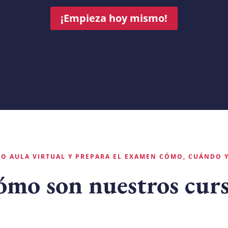
¡Empieza hoy mismo!
O AULA VIRTUAL Y PREPARA EL EXAMEN CÓMO, CUÁNDO 
ómo son nuestros curs