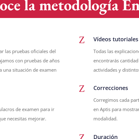
oce la metodología En
Z
Vídeos tutoriales
r las pruebas oficiales del
Todas las explicacion
bajamos con pruebas de años
encontrarás cantidad
 a una situación de examen
actividades y distinto
Z
Correcciones
Corregimos cada part
mulacros de examen para ir
en Aptis para mostrar
 que necesitas mejorar.
modalidad.
Z
Duración