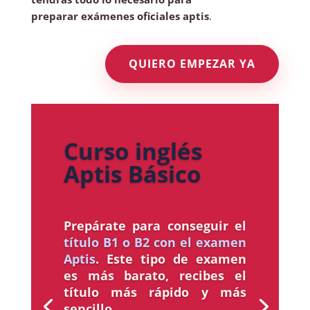
preparar exámenes oficiales aptis
.
QUIERO EMPEZAR YA
Curso inglés
Aptis Básico
Prepárate para conseguir el
título B1 o B2 con el examen
Aptis
. Este tipo de examen
es más barato, recibes el
título más rápido y más
sencillo.