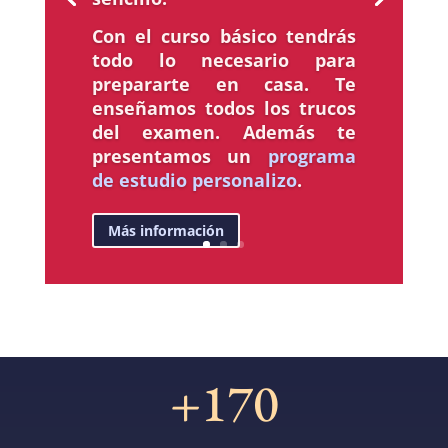
Con el curso básico tendrás
todo lo necesario para
prepararte en casa. Te
enseñamos todos los trucos
del examen. Además te
presentamos un
programa
de estudio personalizo
.
Más información
+170