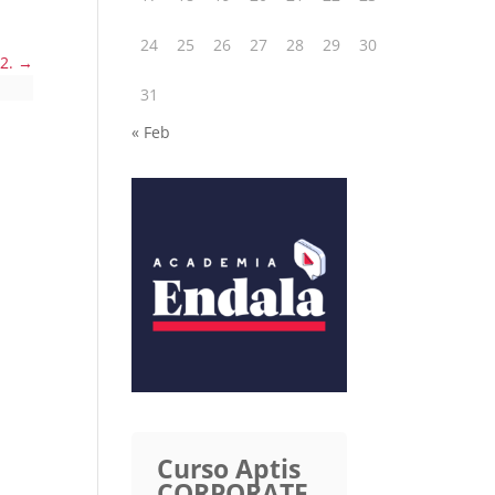
24
25
26
27
28
29
30
 2.
31
« Feb
Curso Aptis
CORPORATE