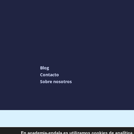
Blog
Contacto
Sobre nosotros
Copyright © 20
En academia-endala.es utilizamos cookies de analítica 