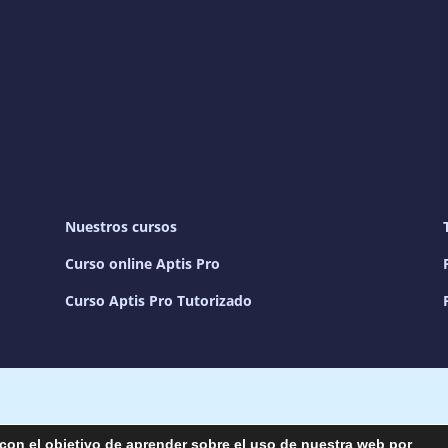
Nuestros cursos
Curso online Aptis Pro
Curso Aptis Pro Tutorizado
26 – Academia Endala| Dario Aguilar, Ángela Morilla y Javier Arc
con el objetivo de aprender sobre el uso de nuestra web por