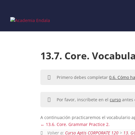
Skip
to
content
13.7. Core. Vocabula
Primero debes completar
0.6. Cómo ha
Por favor, inscríbete en el
curso
antes 
A continuación practicaremos el vocabulario ap
13.6. Core. Grammar Practice 2.
Volver a:
Curso Aptis CORPORATE 120
>
13. G