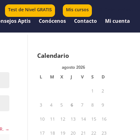
Test de Nivel GRATIS
Mis cursos
0 elementos
nsejos Aptis
Conócenos
Contacto
Mi cuenta
Calendario
agosto 2026
L
M
X
J
V
S
D
1
2
3
4
5
6
7
8
9
10
11
12
13
14
15
16
ER.
17
18
19
20
21
22
23