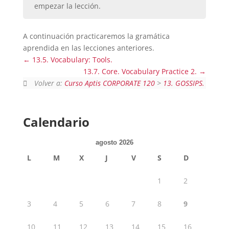
empezar la lección.
A continuación practicaremos la gramática
aprendida en las lecciones anteriores.
13.5. Vocabulary: Tools.
13.7. Core. Vocabulary Practice 2.
Volver a:
Curso Aptis CORPORATE 120
>
13. GOSSIPS.
Calendario
agosto 2026
L
M
X
J
V
S
D
1
2
3
4
5
6
7
8
9
10
11
12
13
14
15
16