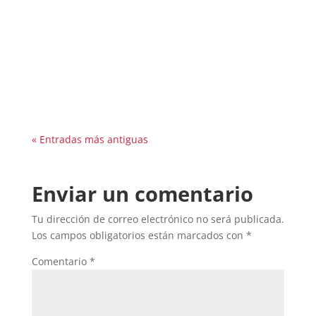
en cualquier aula de idiomas que se esté
iniciando. Y como profesor me alegra que así
sea por numerosos motivos. En principio, si
utilizamos el traductor de Google o nuestro
nivel de...
« Entradas más antiguas
Enviar un comentario
Tu dirección de correo electrónico no será publicada.
Los campos obligatorios están marcados con
*
Comentario
*